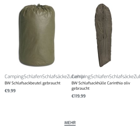
Camping
Schlafen
Schlafsäcke
Zubehör
Camping
Schlafen
Schlafsäcke
Zu
BW Schlafsackbeutel gebraucht
BW Schlafsackhülle Carinthia oliv
gebraucht
€
9,99
€
119,99