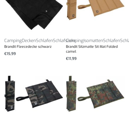
Camping
Decken
Schlafen
Schlafsäcke
Camping
Isomatten
Schlafen
Schl
Brandit Fleecedecke schwarz
Brandit Sitzmatte Sit Mat Folded
camel
€
15,99
€
11,99