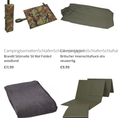
Camping
Isomatten
Schlafen
Schlafunterlagen
Camping
Inletts
Schlafen
Schlafsä
Brandit Sitzmatte Sit Mat Folded
Britischer Innenschlafsack oliv
woodland
neuwertig
€
11,99
€
9,99