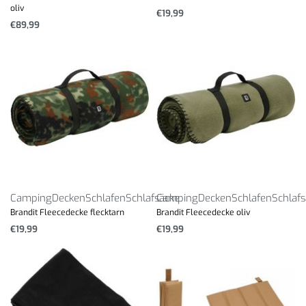
oliv
€
19,99
€
89,99
Camping
Decken
Schlafen
Schlafsäcke
Camping
Decken
Schlafen
Schlaf
Brandit Fleecedecke flecktarn
Brandit Fleecedecke oliv
€
19,99
€
19,99