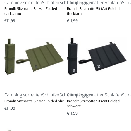
Camping
Isomatten
Schlafen
Schlafunterlagen
Camping
Isomatten
Schlafen
Schl
Brandit Sitzmatte Sit Mat Folded
Brandit Sitzmatte Sit Mat Folded
darkcamo
flecktarn
€
11,99
€
11,99
Camping
Isomatten
Schlafen
Schlafunterlagen
Camping
Isomatten
Schlafen
Schl
Brandit Sitzmatte Sit Mat Folded oliv
Brandit Sitzmatte Sit Mat Folded
schwarz
€
11,99
€
11,99