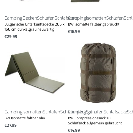
Camping
Decken
Schlafen
Schlafsäcke
Camping
Isomatten
Schlafen
Schl
Bulgarische Unterkunftsdecke 205 x
BW Isomatte faltbar gebraucht
150 cm dunkelgrau neuwertig
€
16,99
€
29,99
Camping
Isomatten
Schlafen
Schlafunterlagen
Camping
Schlafen
Schlafsäcke
Sc
BW Isomatte faltbar oliv
BW Kompressionssack zu
Schlafsack allgemein gebraucht
€
27,99
€
14,99