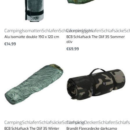
Camping
Isomatten
Schlafen
Schlafunterlagen
Camping
Schlafen
Schlafsäcke
Sc
Alu Isomatte double 190 x 120 cm
BCB Schlafsack The Olif 35 Sommer
oliv
€
14,99
€
69,99
Camping
Schlafen
Schlafsäcke
Schlafsäcke
Camping
Decken
Schlafen
Schlaf
BCB Schlafsack The Olif 35 Winter
Brandit Fleecedecke darkcamo