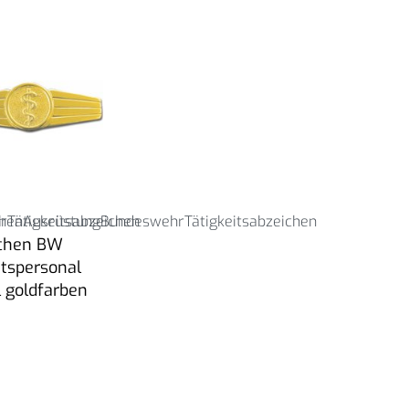
r
hen
Tätigkeitsabzeichen
Ausrüstung
Bundeswehr
Tätigkeitsabzeichen
chen BW
ätspersonal
l goldfarben