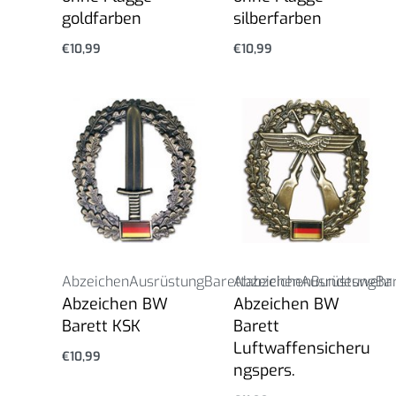
goldfarben
silberfarben
€
10,99
€
10,99
Abzeichen
Ausrüstung
Barettabzeichen
Abzeichen
Ausrüstung
Bundeswehr
Ba
Abzeichen BW
Abzeichen BW
Barett KSK
Barett
Luftwaffensicheru
€
10,99
ngspers.