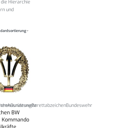
die Hierarchie
ern und
dardsortierung
ichen
hen
Ausrüstung
Bundeswehr
Barettabzeichen
Bundeswehr
chen BW
tt Kommando
lkräfte