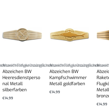
hen
ndeswehr
Abzeichen
Tätigkeitsabzeichen
Ausrüstung
Bundeswehr
Abzeichen
Tätigkeitsabzeichen
Ausrüstung
Bundesweh
Abzeic
Abzeichen BW
Abzeichen BW
Abzei
Heeresdienstperso
Kampfschwimmer
Raket
nal Metall
Metall goldfarben
Flugk
silberfarben
Metal
€
14,99
bronz
€
14,99
€
14,99