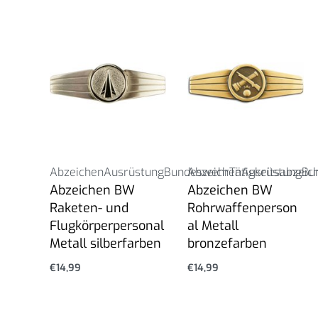
Abzeichen
Ausrüstung
Bundeswehr
Abzeichen
Tätigkeitsabzeic
Ausrüstung
Bu
Abzeichen BW
Abzeichen BW
Raketen- und
Rohrwaffenperson
Flugkörperpersonal
al Metall
Metall silberfarben
bronzefarben
€
14,99
€
14,99