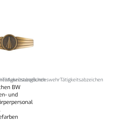
r
hen
Tätigkeitsabzeichen
Ausrüstung
Bundeswehr
Tätigkeitsabzeichen
chen BW
en- und
örperpersonal
l
efarben