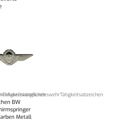
e
r
hen
Tätigkeitsabzeichen
Ausrüstung
Bundeswehr
Tätigkeitsabzeichen
chen BW
chirmspringer
farben Metall