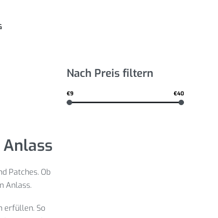
G
Nach Preis filtern
€9
€40
n Anlass
nd Patches. Ob
n Anlass.
 erfüllen. So