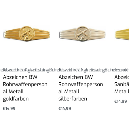
hen
ndeswehr
Abzeichen
Tätigkeitsabzeichen
Ausrüstung
Bundeswehr
Abzeichen
Tätigkeitsabzeichen
Ausrüstung
Bundesweh
Abzeic
Abzeichen BW
Abzeichen BW
Abzei
Rohrwaffenperson
Rohrwaffenperson
Sanit
al Metall
al Metall
Metal
goldfarben
silberfarben
€
14,99
€
14,99
€
14,99