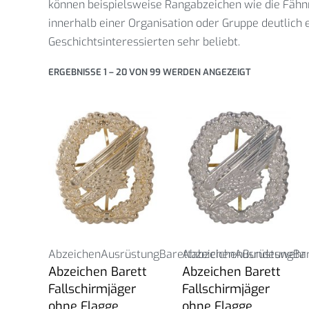
können beispielsweise Rangabzeichen wie die Fähnr
innerhalb einer Organisation oder Gruppe deutlich
Geschichtsinteressierten sehr beliebt.
ERGEBNISSE 1 – 20 VON 99 WERDEN ANGEZEIGT
Abzeichen
Ausrüstung
Barettabzeichen
Abzeichen
Ausrüstung
Bundeswehr
Ba
Abzeichen Barett
Abzeichen Barett
Fallschirmjäger
Fallschirmjäger
ohne Flagge
ohne Flagge