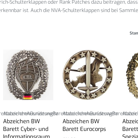
ich-Schulterklappen oder Rank Patches dazu beitragen, dass 
 erkennbar ist. Auch die NVA-Schulterklappen sind bei Samml
Stan
rettabzeichen
Abzeichen
Ausrüstung
Bundeswehr
Barettabzeichen
Abzeichen
Ausrüstung
Bundeswehr
Barettabze
Abzeic
Abzeichen BW
Abzeichen BW
Abzei
Barett Cyber- und
Barett Eurocorps
Bare
Informationsraum
Spezia