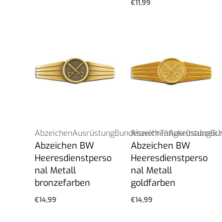
€
11,99
Abzeichen
Ausrüstung
Bundeswehr
Abzeichen
Tätigkeitsabzeic
Ausrüstung
Bu
Abzeichen BW
Abzeichen BW
Heeresdienstperso
Heeresdienstperso
nal Metall
nal Metall
bronzefarben
goldfarben
€
14,99
€
14,99