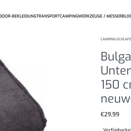
DOOR-BEKLEIDUNG
TRANSPORT
CAMPING
WERKZEUGE / MESSER
BLO
CAMPING
›
SCHLAF
Bulga
Unter
150 
neuwe
€
29,99
Verfügbarkei