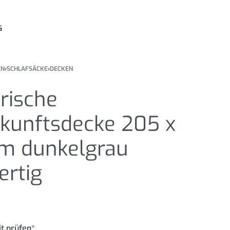
G
EN
›
SCHLAFSÄCKE
›
DECKEN
rische
kunftsdecke 205 x
cm dunkelgrau
rtig
t prüfen*