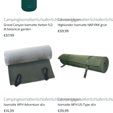
Camping
Isomatten
Schlafen
Schlafunterlagen
Camping
Isomatten
Schlafen
Schl
Grand Canyon Isomatte Hattan 5.0
Highlander Isomatte NAP-PAK grün
M botanical garden
€
59,99
€
57,99
Camping
Isomatten
Schlafen
Schlafunterlagen
Camping
Isomatten
Schlafen
Schl
Isomatte MFH Adventure oliv
Isomatte MFH US-Type oliv
€
14,39
€
39,99