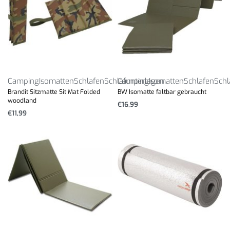
Camping
Isomatten
Schlafen
Schlafunterlagen
Camping
Isomatten
Schlafen
Schl
Brandit Sitzmatte Sit Mat Folded
BW Isomatte faltbar gebraucht
woodland
€
16,99
€
11,99