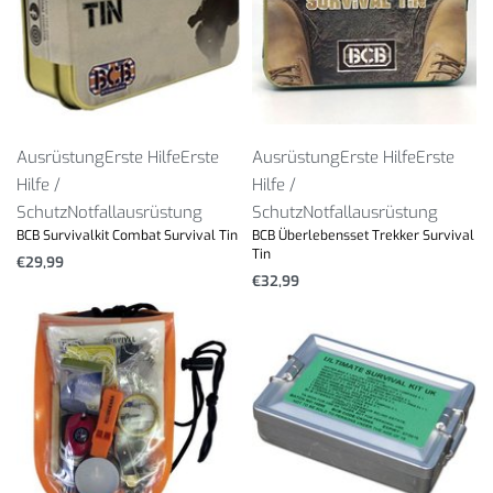
Ausrüstung
Erste Hilfe
Erste
Ausrüstung
Erste Hilfe
Erste
Hilfe /
Hilfe /
Schutz
Notfallausrüstung
Schutz
Notfallausrüstung
BCB Survivalkit Combat Survival Tin
BCB Überlebensset Trekker Survival
Tin
€
29,99
€
32,99