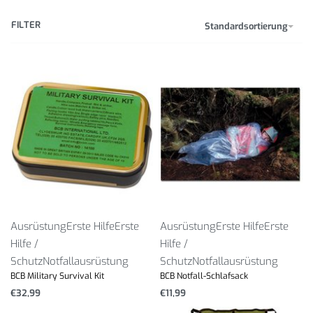
FILTER
Standardsortierung
Ausrüstung
Erste Hilfe
Erste
Ausrüstung
Erste Hilfe
Erste
Hilfe /
Hilfe /
Schutz
Notfallausrüstung
Schutz
Notfallausrüstung
BCB Military Survival Kit
BCB Notfall-Schlafsack
€
32,99
€
11,99