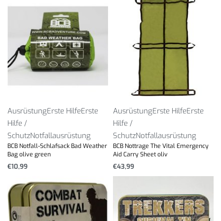
Ausrüstung
Erste Hilfe
Erste
Ausrüstung
Erste Hilfe
Erste
Hilfe /
Hilfe /
Schutz
Notfallausrüstung
Schutz
Notfallausrüstung
BCB Notfall-Schlafsack Bad Weather
BCB Nottrage The Vital Emergency
Bag olive green
Aid Carry Sheet oliv
€
10,99
€
43,99