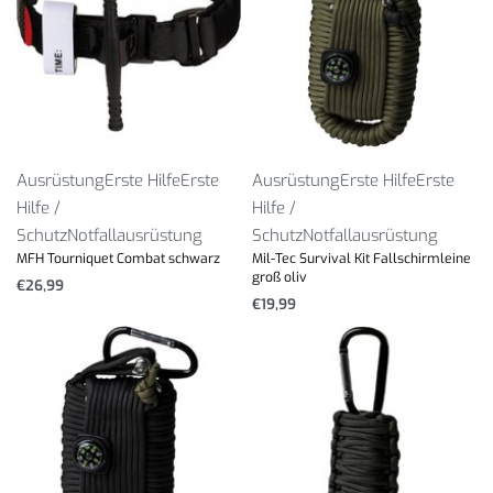
Ausrüstung
Erste Hilfe
Erste
Ausrüstung
Erste Hilfe
Erste
Hilfe /
Hilfe /
Schutz
Notfallausrüstung
Schutz
Notfallausrüstung
MFH Tourniquet Combat schwarz
Mil-Tec Survival Kit Fallschirmleine
groß oliv
€
26,99
€
19,99