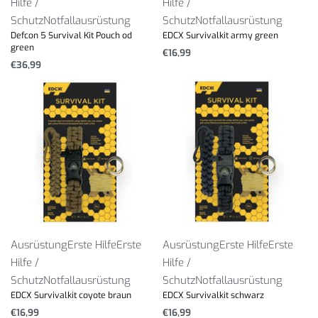
Hilfe /
Hilfe /
Schutz
Notfallausrüstung
Schutz
Notfallausrüstung
Defcon 5 Survival Kit Pouch od
EDCX Survivalkit army green
green
€
16,99
€
36,99
Ausrüstung
Erste Hilfe
Erste
Ausrüstung
Erste Hilfe
Erste
Hilfe /
Hilfe /
Schutz
Notfallausrüstung
Schutz
Notfallausrüstung
EDCX Survivalkit coyote braun
EDCX Survivalkit schwarz
€
16,99
€
16,99