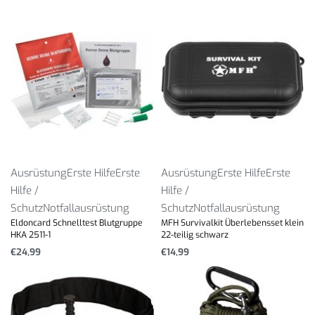
Ausrüstung
Erste Hilfe
Erste
Ausrüstung
Erste Hilfe
Erste
Hilfe /
Hilfe /
Schutz
Notfallausrüstung
Schutz
Notfallausrüstung
Eldoncard Schnelltest Blutgruppe
MFH Survivalkit Überlebensset klein
HKA 2511-1
22-teilig schwarz
€
24,99
€
14,99