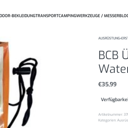
DOOR-BEKLEIDUNG
TRANSPORT
CAMPING
WERKZEUGE / MESSER
BLO
AUSRÜSTUNG
›
ERS
BCB Ü
Water
€
35,99
Verfügbarkei
37
Kategorien:
Ausrü