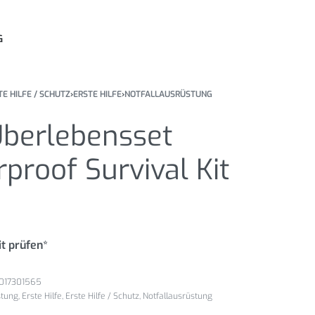
G
TE HILFE / SCHUTZ
›
ERSTE HILFE
›
NOTFALLAUSRÜSTUNG
berlebensset
proof Survival Kit
t prüfen*
017301565
stung
,
Erste Hilfe
,
Erste Hilfe / Schutz
,
Notfallausrüstung