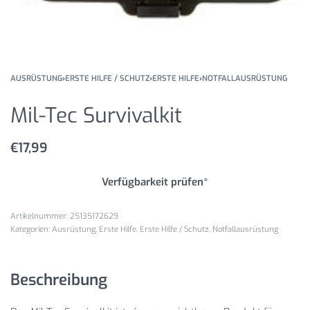
AUSRÜSTUNG
›
ERSTE HILFE / SCHUTZ
›
ERSTE HILFE
›
NOTFALLAUSRÜSTUNG
Mil-Tec Survivalkit
€
17,99
Verfügbarkeit prüfen*
25135172629
Kategorien:
Ausrüstung
,
Erste Hilfe
,
Erste Hilfe / Schutz
,
Notfallausrüstung
Beschreibung