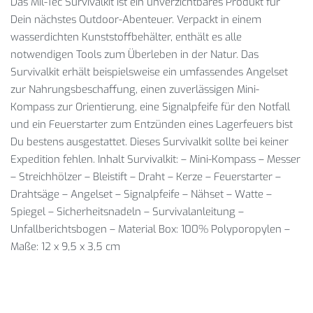
Das Mil-Tec Survivalkit ist ein unverzichtbares Produkt für
Dein nächstes Outdoor-Abenteuer. Verpackt in einem
wasserdichten Kunststoffbehälter, enthält es alle
notwendigen Tools zum Überleben in der Natur. Das
Survivalkit erhält beispielsweise ein umfassendes Angelset
zur Nahrungsbeschaffung, einen zuverlässigen Mini-
Kompass zur Orientierung, eine Signalpfeife für den Notfall
und ein Feuerstarter zum Entzünden eines Lagerfeuers bist
Du bestens ausgestattet. Dieses Survivalkit sollte bei keiner
Expedition fehlen. Inhalt Survivalkit: – Mini-Kompass – Messer
– Streichhölzer – Bleistift – Draht – Kerze – Feuerstarter –
Drahtsäge – Angelset – Signalpfeife – Nähset – Watte –
Spiegel – Sicherheitsnadeln – Survivalanleitung –
Unfallberichtsbogen – Material Box: 100% Polyporopylen –
Maße: 12 x 9,5 x 3,5 cm