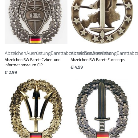
Abzeichen
Ausrüstung
Barettabzeichen
Abzeichen
Bundeswehr
Ausrüstung
Barettabz
Abzeichen BW Barett Cyber- und
Abzeichen BW Barett Eurocorps
Informationsraum CIR
€
14,99
€
12,99