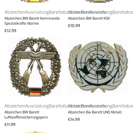
Abzeichen
Ausrüstung
Barettabzeichen
Abzeichen
Bundeswehr
Ausrüstung
Barettabz
Abzeichen BW Barett Kommando
Abzeichen BW Barett KSK
Spezialkräfte Marine
€
10,99
€
12,99
Abzeichen
Ausrüstung
Barettabzeichen
Abzeichen
Bundeswehr
Ausrüstung
Barettabz
Abzeichen BW Barett
Abzeichen Bw Barett UNO Metall
Luftwaffensicherungspers.
€
14,99
€
11,99