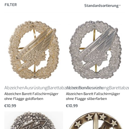
FILTER
Standardsortierung
Abzeichen
Ausrüstung
Barettabzeichen
Abzeichen
Bundeswehr
Ausrüstung
Barettabz
Abzeichen Barett Fallschirmjäger
Abzeichen Barett Fallschirmjäger
ohne Flagge goldfarben
ohne Flagge silberfarben
€
10,99
€
10,99