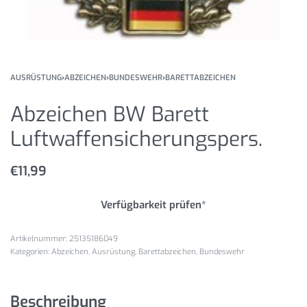
AUSRÜSTUNG
›
ABZEICHEN
›
BUNDESWEHR
›
BARETTABZEICHEN
Abzeichen BW Barett
Luftwaffensicherungspers.
€
11,99
Verfügbarkeit prüfen*
25135186049
Kategorien:
Abzeichen
,
Ausrüstung
,
Barettabzeichen
,
Bundeswehr
Beschreibung