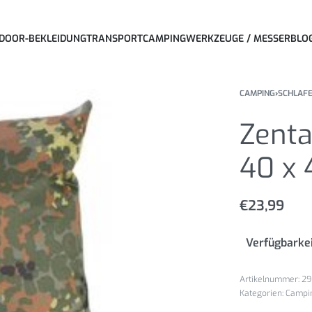
DOOR-BEKLEIDUNG
TRANSPORT
CAMPING
WERKZEUGE / MESSER
BLO
CAMPING
›
SCHLAF
Zenta
40 x 
€
23,99
Verfügbarkei
29
Kategorien:
Campi