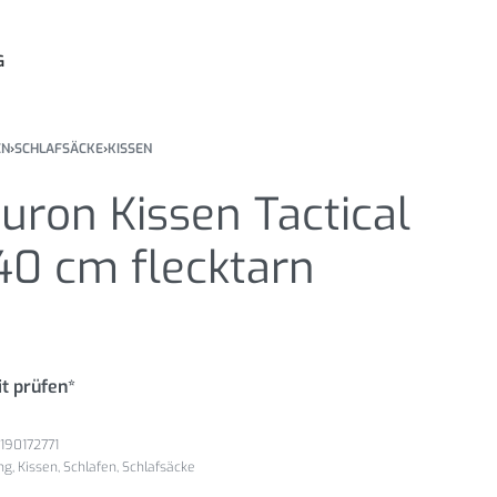
G
EN
›
SCHLAFSÄCKE
›
KISSEN
uron Kissen Tactical
40 cm flecktarn
t prüfen*
190172771
ng
,
Kissen
,
Schlafen
,
Schlafsäcke