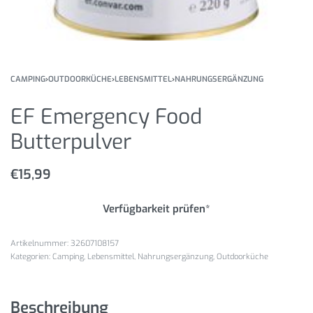
CAMPING
›
OUTDOORKÜCHE
›
LEBENSMITTEL
›
NAHRUNGSERGÄNZUNG
EF Emergency Food
Butterpulver
€
15,99
Verfügbarkeit prüfen*
32607108157
Kategorien:
Camping
,
Lebensmittel
,
Nahrungsergänzung
,
Outdoorküche
Beschreibung