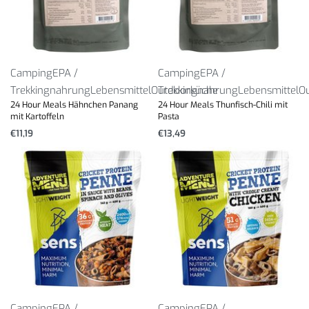
Camping
EPA /
Camping
EPA /
Trekkingnahrung
Lebensmittel
Outdoorküche
Trekkingnahrung
Lebensmittel
O
24 Hour Meals Hähnchen Panang
24 Hour Meals Thunfisch-Chili mit
mit Kartoffeln
Pasta
€
11,19
€
13,49
Camping
EPA /
Camping
EPA /