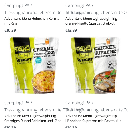
Camping
EPA /
Camping
EPA /
Trekkingnahrung
Lebensmittel
Outdoorküche
Trekkingnahrung
Lebensmittel
O
Adventure Menu Hühnchen Korma
Adventure Menu Lightweight Big
mit Reis
Creme-Risotto Spargel Brokkoli
€
10,39
€
13,89
Camping
EPA /
Camping
EPA /
Trekkingnahrung
Lebensmittel
Outdoorküche
Trekkingnahrung
Lebensmittel
O
Adventure Menu Lightweight Big
Adventure Menu Lightweight Big
Cremiges Rührei Schinken und Käse
Hähnchen Supreme mit Ratatouille
€
10,39
€
14,39