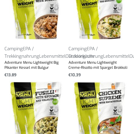
Camping
EPA /
Camping
EPA /
Trekkingnahrung
Lebensmittel
Outdoorküche
Trekkingnahrung
Lebensmittel
O
Adventure Menu Lightweight Big
Adventure Menu Lightweight
Pikanter Kessel mit Bulgur
Creme-Risotto mit Spargel Brokkoli
€
13,89
€
10,39