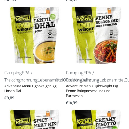
Camping
EPA /
Camping
EPA /
Trekkingnahrung
Lebensmittel
Outdoorküche
Trekkingnahrung
Lebensmittel
O
Adventure Menu Lightweight Big
Adventure Menu Lightweight Big
Linsen-Dal
Penne Bolognesesauce und
Parmesan
€
9,89
€
14,39