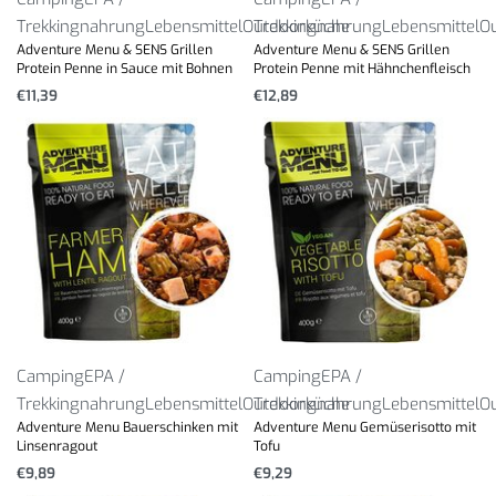
Trekkingnahrung
Lebensmittel
Outdoorküche
Trekkingnahrung
Lebensmittel
O
Adventure Menu & SENS Grillen
Adventure Menu & SENS Grillen
Protein Penne in Sauce mit Bohnen
Protein Penne mit Hähnchenfleisch
€
11,39
€
12,89
Camping
EPA /
Camping
EPA /
Trekkingnahrung
Lebensmittel
Outdoorküche
Trekkingnahrung
Lebensmittel
O
Adventure Menu Bauerschinken mit
Adventure Menu Gemüserisotto mit
Linsenragout
Tofu
€
9,89
€
9,29