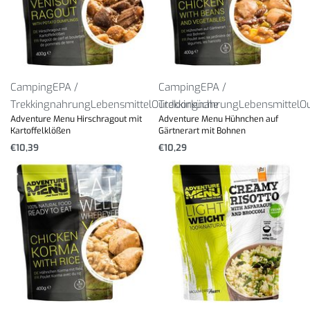
Camping
EPA /
Camping
EPA /
Trekkingnahrung
Lebensmittel
Outdoorküche
Trekkingnahrung
Lebensmittel
O
Adventure Menu Hirschragout mit
Adventure Menu Hühnchen auf
Kartoffelklößen
Gärtnerart mit Bohnen
€
10,39
€
10,29