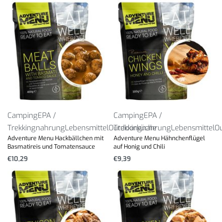
Camping
EPA /
Camping
EPA /
Trekkingnahrung
Lebensmittel
Outdoorküche
Trekkingnahrung
Lebensmittel
O
Adventure Menu Hackbällchen mit
Adventure Menu Hähnchenflügel
Basmatireis und Tomatensauce
auf Honig und Chili
€
10,29
€
9,39