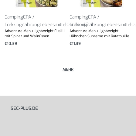
Camping
EPA /
Camping
EPA /
Trekkingnahrung
Lebensmittel
Outdoorküche
Trekkingnahrung
Lebensmittel
O
Adventure Menu Lightweight Fusilli
Adventure Menu Lightweight
mit Spinat und Walnüssen
Hähnchen Supreme mit Ratatouille
€
10,39
€
11,39
SEC-PLUS.DE