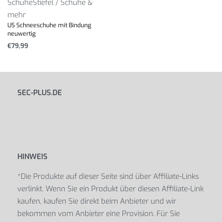
Schuhe
Stiefel / Schuhe &
mehr
US Schneeschuhe mit Bindung
neuwertig
€
79,99
SEC-PLUS.DE
HINWEIS
*Die Produkte auf dieser Seite sind über Affiliate-Links
verlinkt. Wenn Sie ein Produkt über diesen Affiliate-Link
kaufen, kaufen Sie direkt beim Anbieter und wir
bekommen vom Anbieter eine Provision. Für Sie