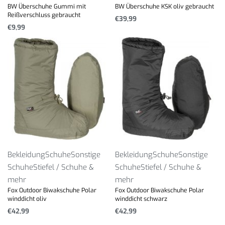
BW Überschuhe Gummi mit
BW Überschuhe KSK oliv gebraucht
Reißverschluss gebraucht
€
39,99
€
9,99
Bekleidung
Schuhe
Sonstige
Bekleidung
Schuhe
Sonstige
Schuhe
Stiefel / Schuhe &
Schuhe
Stiefel / Schuhe &
mehr
mehr
Fox Outdoor Biwakschuhe Polar
Fox Outdoor Biwakschuhe Polar
winddicht oliv
winddicht schwarz
€
42,99
€
42,99