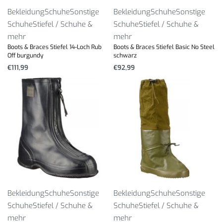
Bekleidung
Schuhe
Sonstige
Bekleidung
Schuhe
Sonstige
Schuhe
Stiefel / Schuhe &
Schuhe
Stiefel / Schuhe &
mehr
mehr
Boots & Braces Stiefel 14-Loch Rub
Boots & Braces Stiefel Basic No Steel
Off burgundy
schwarz
€
111,99
€
92,99
Bekleidung
Schuhe
Sonstige
Bekleidung
Schuhe
Sonstige
Schuhe
Stiefel / Schuhe &
Schuhe
Stiefel / Schuhe &
mehr
mehr