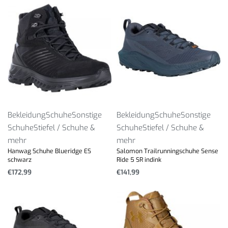
Bekleidung
Schuhe
Sonstige
Bekleidung
Schuhe
Sonstige
Schuhe
Stiefel / Schuhe &
Schuhe
Stiefel / Schuhe &
mehr
mehr
Hanwag Schuhe Blueridge ES
Salomon Trailrunningschuhe Sense
schwarz
Ride 5 SR indink
€
172,99
€
141,99