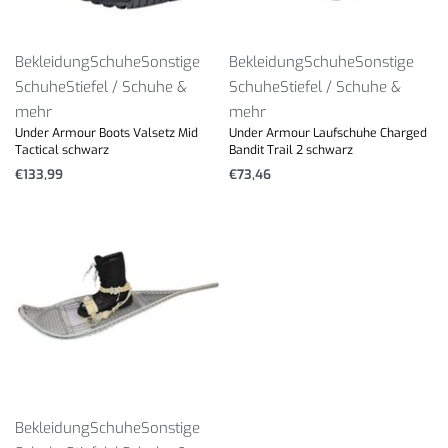
Bekleidung
Schuhe
Sonstige
Bekleidung
Schuhe
Sonstige
Schuhe
Stiefel / Schuhe &
Schuhe
Stiefel / Schuhe &
mehr
mehr
Under Armour Boots Valsetz Mid
Under Armour Laufschuhe Charged
Tactical schwarz
Bandit Trail 2 schwarz
€
133,99
€
73,46
Bekleidung
Schuhe
Sonstige