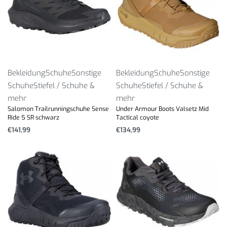
Bekleidung
Schuhe
Sonstige
Bekleidung
Schuhe
Sonstige
Schuhe
Stiefel / Schuhe &
Schuhe
Stiefel / Schuhe &
mehr
mehr
Salomon Trailrunningschuhe Sense
Under Armour Boots Valsetz Mid
Ride 5 SR schwarz
Tactical coyote
€
141,99
€
134,99