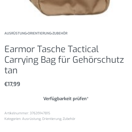
AUSRÜSTUNG
›
ORIENTIERUNG
›
ZUBEHÖR
Earmor Tasche Tactical
Carrying Bag für Gehörschutz
tan
€
17,99
Verfügbarkeit prüfen*
37639147815
Kategorien:
Ausrüstung
,
Orientierung
,
Zubehör