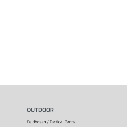
OUTDOOR
Feldhosen / Tactical Pants