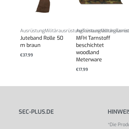
Ausrüstung
Militärausrüstung
Ausrüstung
Tarnausrüstung
Militärausrü
Tarnst
Juteband Rolle 50
MFH Tarnstoff
m braun
beschichtet
woodland
€
37,99
Meterware
€
17,99
SEC-PLUS.DE
HINWEI
*Die Produ