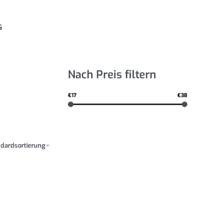
G
Nach Preis filtern
€17
€38
dardsortierung