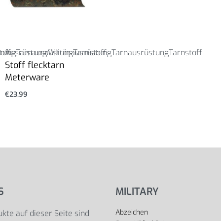
stung
off
Ausrüstung
Tarnausrüstung
Militärausrüstung
Tarnstoff
Tarnausrüstung
Tarnstoff
Stoff flecktarn
Meterware
€
23,99
S
MILITARY
Abzeichen
kte auf dieser Seite sind