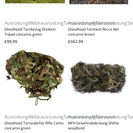
Ausrüstung
Militärausrüstung
Tarnausrüstung
Ausrüstung
Militärausrüstung
Tarnnetze
Ta
Ghosthood Tarnbezug Dreibein
Ghosthood Tarnnetz Recce Net
Tripod concamo green
concamo brown
€
99,99
€
362,99
Ausrüstung
Militärausrüstung
Tarnausrüstung
Ausrüstung
Militärausrüstung
Tarnnetze
Ta
Ghosthood Tarnzubehör Rifle Camo
MFH Gewehrabdeckung Ghillie
concamo green
woodland