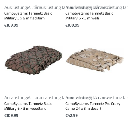
Ausrüstung
Militärausrüstung
Tarnausrüstung
Ausrüstung
Militärausrüstung
Tarnnetze
Ta
CamoSystems Tarnnetz Basic
CamoSystems Tarnnetz Basic
Military 3 x 6 m flecktarn
Military 6 x 3 m weiß
€
109,99
€
109,99
Ausrüstung
Militärausrüstung
Tarnausrüstung
Ausrüstung
Militärausrüstung
Tarnnetze
Ta
CamoSystems Tarnnetz Basic
CamoSystems Tarnnetz Pro Crazy
Military 6 x 3 m woodland
Camo 2.4 x 3 m desert
€
109,99
€
42,99