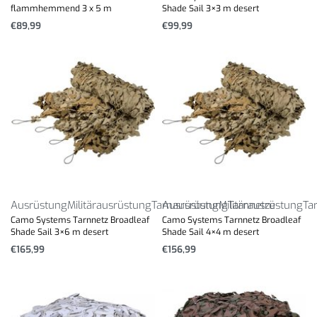
flammhemmend 3 x 5 m
Shade Sail 3×3 m desert
€
89,99
€
99,99
Ausrüstung
Militärausrüstung
Tarnausrüstung
Ausrüstung
Militärausrüstung
Tarnnetze
Ta
Camo Systems Tarnnetz Broadleaf
Camo Systems Tarnnetz Broadleaf
Shade Sail 3×6 m desert
Shade Sail 4×4 m desert
€
165,99
€
156,99