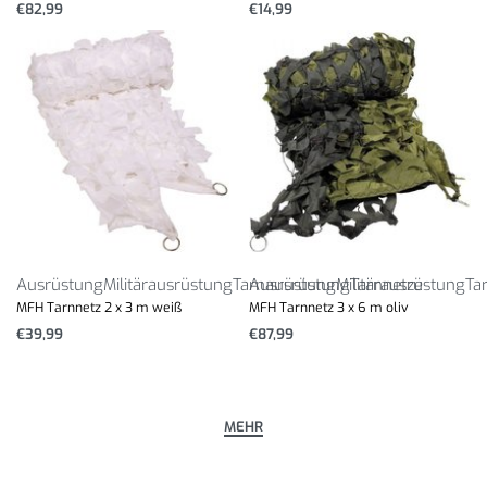
€
82,99
€
14,99
Ausrüstung
Militärausrüstung
Tarnausrüstung
Ausrüstung
Militärausrüstung
Tarnnetze
Ta
MFH Tarnnetz 2 x 3 m weiß
MFH Tarnnetz 3 x 6 m oliv
€
39,99
€
87,99