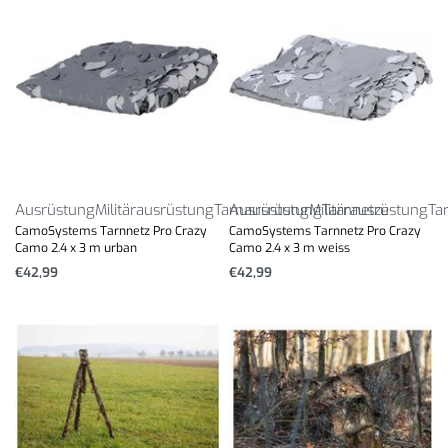
Ausrüstung
Militärausrüstung
Tarnausrüstung
Ausrüstung
Militärausrüstung
Tarnnetze
Ta
CamoSystems Tarnnetz Pro Crazy
CamoSystems Tarnnetz Pro Crazy
Camo 2.4 x 3 m urban
Camo 2.4 x 3 m weiss
€
42,99
€
42,99