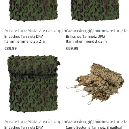
Ausrüstung
Militärausrüstung
Tarnausrüstung
Ausrüstung
Militärausrüstung
Tarnnetze
Ta
Britisches Tarnnetz DPM
Britisches Tarnnetz DPM
flammhemmend 3 x 2 m
flammhemmend 3 x 3 m
€
39,99
€
59,99
Ausrüstung
Militärausrüstung
Tarnausrüstung
Ausrüstung
Militärausrüstung
Tarnnetze
Ta
Britisches Tarnnetz DPM
Camo Systems Tarnnetz Broadleaf