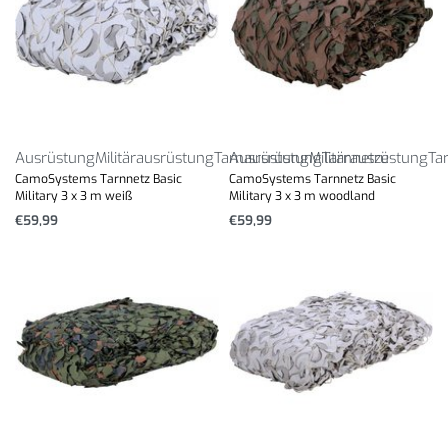
Ausrüstung
Militärausrüstung
Tarnausrüstung
Ausrüstung
Militärausrüstung
Tarnnetze
Ta
CamoSystems Tarnnetz Basic
CamoSystems Tarnnetz Basic
Military 3 x 3 m weiß
Military 3 x 3 m woodland
€
59,99
€
59,99