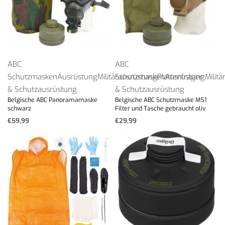
ABC
ABC
Schutzmasken
Ausrüstung
Militärausrüstung
Schutzmasken
Plattenträger
Ausrüstung
Milit
& Schutzausrüstung
& Schutzausrüstung
Belgische ABC Panoramamaske
Belgische ABC Schutzmaske M51
schwarz
Filter und Tasche gebraucht oliv
€
59,99
€
29,99