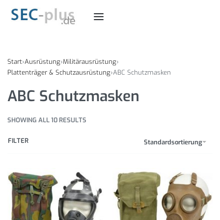
Start
›
Ausrüstung
›
Militärausrüstung
›
Plattenträger & Schutzausrüstung
›
ABC Schutzmasken
ABC Schutzmasken
SHOWING ALL 10 RESULTS
FILTER
Standardsortierung