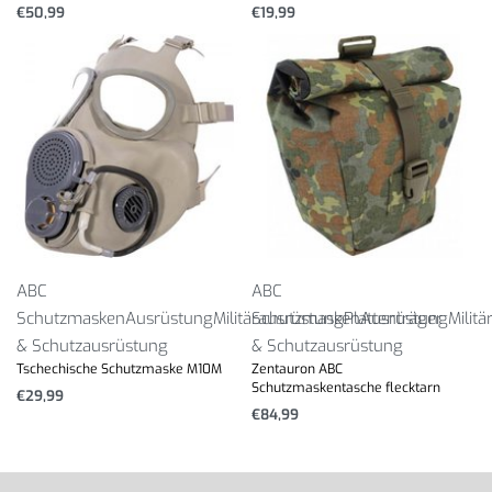
€
50,99
€
19,99
ABC
ABC
Schutzmasken
Ausrüstung
Militärausrüstung
Schutzmasken
Plattenträger
Ausrüstung
Milit
& Schutzausrüstung
& Schutzausrüstung
Tschechische Schutzmaske M10M
Zentauron ABC
Schutzmaskentasche flecktarn
€
29,99
€
84,99