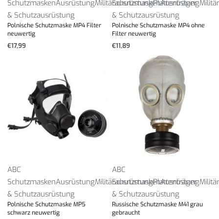
Schutzmasken
Ausrüstung
Militärausrüstung
Schutzmasken
Plattenträger
Ausrüstung
Milit
& Schutzausrüstung
& Schutzausrüstung
Polnische Schutzmaske MP4 Filter
Polnische Schutzmaske MP4 ohne
neuwertig
Filter neuwertig
€
17,99
€
11,89
ABC
ABC
Schutzmasken
Ausrüstung
Militärausrüstung
Schutzmasken
Plattenträger
Ausrüstung
Milit
& Schutzausrüstung
& Schutzausrüstung
Polnische Schutzmaske MP5
Russische Schutzmaske M41 grau
schwarz neuwertig
gebraucht