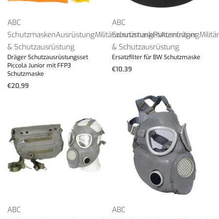
ABC
ABC
Schutzmasken
Ausrüstung
Militärausrüstung
Schutzmasken
Plattenträger
Ausrüstung
Milit
& Schutzausrüstung
& Schutzausrüstung
Dräger Schutzausrüstungsset
Ersatzfilter für BW Schutzmaske
Piccola Junior mit FFP3
€
10,39
Schutzmaske
€
20,99
ABC
ABC