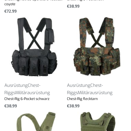
coyote
€
38,99
€
72,99
Ausrüstung
Chest-
Ausrüstung
Chest-
Riggs
Militärausrüstung
Riggs
Militärausrüstung
Chest-Rig 6-Pocket schwarz
Chest-Rig flecktarn
€
38,99
€
38,99