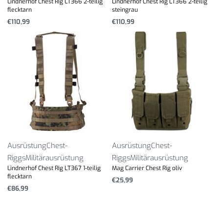
Lindnerhof Chest Rig LT366 2-teilig
Lindnerhof Chest Rig LT366 2-teilig
flecktarn
steingrau
€
110,99
€
110,99
Ausrüstung
Chest-
Ausrüstung
Chest-
Riggs
Militärausrüstung
Riggs
Militärausrüstung
Lindnerhof Chest Rig LT367 1-teilig
Mag Carrier Chest Rig oliv
flecktarn
€
25,99
€
86,99