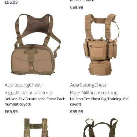
€
55,99
€
69,99
Ausrüstung
Chest-
Ausrüstung
Chest-
Riggs
Militärausrüstung
Riggs
Militärausrüstung
Helikon-Tex Brusttasche Chest Pack
Helikon-Tex Chest Rig Training Mini
Numbat coyote
coyote
€
69,99
€
99,99