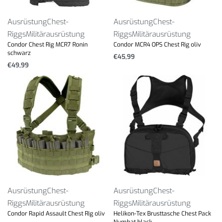
Ausrüstung
Chest-
Ausrüstung
Chest-
Riggs
Militärausrüstung
Riggs
Militärausrüstung
Condor Chest Rig MCR7 Ronin
Condor MCR4 OPS Chest Rig oliv
schwarz
€
45,99
€
49,99
Ausrüstung
Chest-
Ausrüstung
Chest-
Riggs
Militärausrüstung
Riggs
Militärausrüstung
Condor Rapid Assault Chest Rig oliv
Helikon-Tex Brusttasche Chest Pack
Numbat black