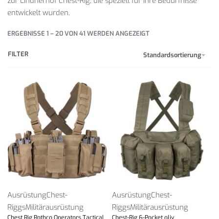
zur Lindnerhof Chest-Rig, die speziell für Ihre Bedürfnisse
entwickelt wurden.
ERGEBNISSE 1 – 20 VON 41 WERDEN ANGEZEIGT
FILTER
Standardsortierung
Ausrüstung
Chest-
Ausrüstung
Chest-
Riggs
Militärausrüstung
Riggs
Militärausrüstung
Chest Rig Rothco Operators Tactical
Chest-Rig 6-Pocket oliv