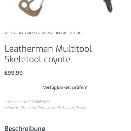
WERKZEUGE / MESSER
›
WERKZEUGE
›
MULTITOOLS
Leatherman Multitool
Skeletool coyote
€
99,99
Verfügbarkeit prüfen*
36516153890
Kategorien:
Multitools
,
Werkzeuge
,
Werkzeuge / Messer
Beschreibung