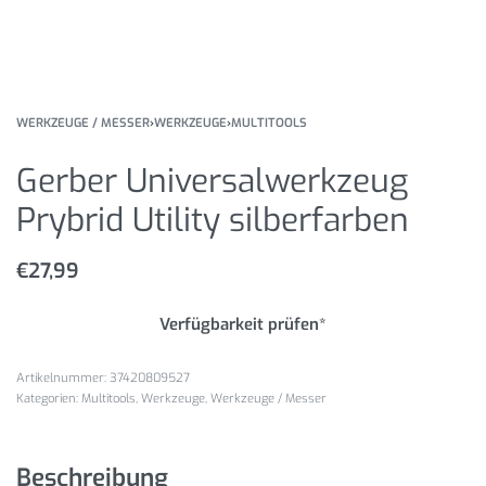
WERKZEUGE / MESSER
›
WERKZEUGE
›
MULTITOOLS
Gerber Universalwerkzeug
Prybrid Utility silberfarben
€
27,99
Verfügbarkeit prüfen*
37420809527
Kategorien:
Multitools
,
Werkzeuge
,
Werkzeuge / Messer
Beschreibung