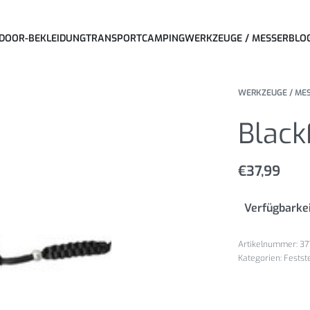
DOOR-BEKLEIDUNG
TRANSPORT
CAMPING
WERKZEUGE / MESSER
BLO
WERKZEUGE / ME
Black
€
37,99
Verfügbarkei
37
Kategorien:
Festst