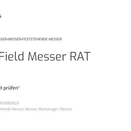
G
SSER
›
MESSER
›
FESTSTEHENDE MESSER
Field Messer RAT
t prüfen*
150880823
ehende Messer
,
Messer
,
Werkzeuge / Messer