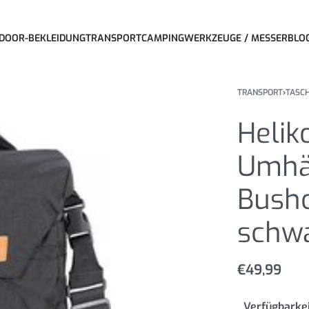
DOOR-BEKLEIDUNG
TRANSPORT
CAMPING
WERKZEUGE / MESSER
BLO
TRANSPORT
›
TASC
Helik
Umhä
Bushc
schw
€
49,99
Verfügbarkei