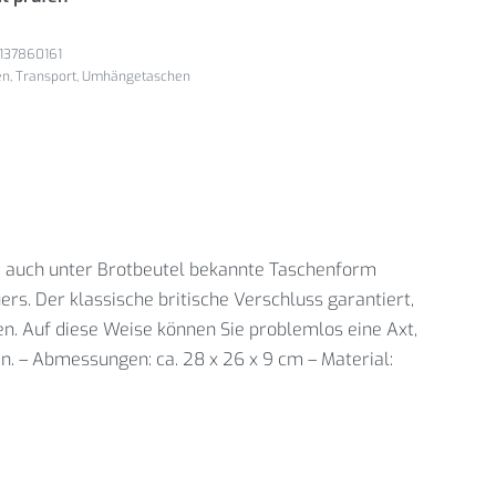
137860161
en
,
Transport
,
Umhängetaschen
e auch unter Brotbeutel bekannte Taschenform
s. Der klassische britische Verschluss garantiert,
en. Auf diese Weise können Sie problemlos eine Axt,
. – Abmessungen: ca. 28 x 26 x 9 cm – Material: