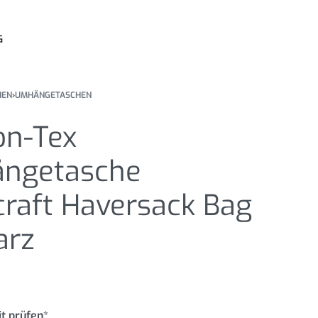
G
HEN
›
UMHÄNGETASCHEN
on-Tex
ngetasche
raft Haversack Bag
arz
t prüfen*