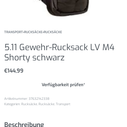
TRANSPORT
›
RUCKSÄCKE
›
RUCKSÄCKE
5.11 Gewehr-Rucksack LV M4
Shorty schwarz
€
144,99
Verfügbarkeit prüfen*
37632142338
Kategorien:
Rucksäcke
,
Rucksäcke
,
Transport
Beschreibung