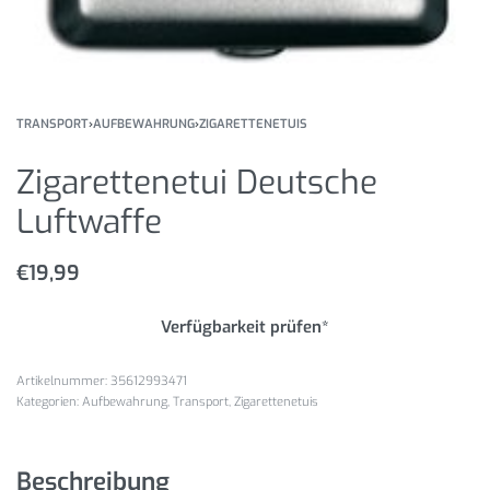
TRANSPORT
›
AUFBEWAHRUNG
›
ZIGARETTENETUIS
Zigarettenetui Deutsche
Luftwaffe
€
19,99
Verfügbarkeit prüfen*
35612993471
Kategorien:
Aufbewahrung
,
Transport
,
Zigarettenetuis
Beschreibung