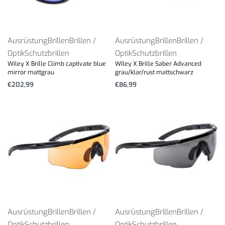
Ausrüstung
Brillen
Brillen /
Ausrüstung
Brillen
Brillen /
Optik
Schutzbrillen
Optik
Schutzbrillen
Wiley X Brille Climb captivate blue
Wiley X Brille Saber Advanced
mirror mattgrau
grau/klar/rust mattschwarz
€
202,99
€
86,99
Ausrüstung
Brillen
Brillen /
Ausrüstung
Brillen
Brillen /
Optik
Schutzbrillen
Optik
Schutzbrillen