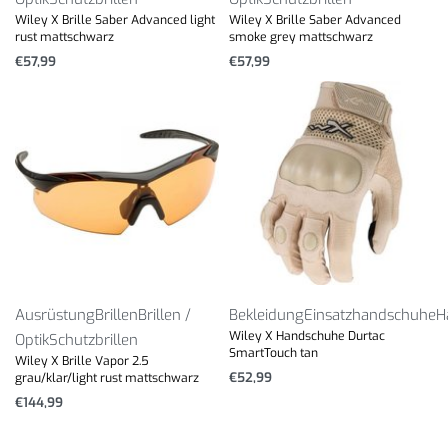
Wiley X Brille Saber Advanced light
Wiley X Brille Saber Advanced
rust mattschwarz
smoke grey mattschwarz
€
57,99
€
57,99
Ausrüstung
Brillen
Brillen /
Bekleidung
Einsatzhandschuhe
H
Wiley X Handschuhe Durtac
Optik
Schutzbrillen
SmartTouch tan
Wiley X Brille Vapor 2.5
€
52,99
grau/klar/light rust mattschwarz
€
144,99