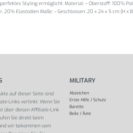
n perfektes Styling ermöglicht. Material: – Oberstoff: 100% Po
 20% Elastodien Maße: – Geschlossen: 20 x 24 x 5 cm (H x B x
S
MILITARY
Abzeichen
kte auf dieser Seite sind
Erste Hilfe / Schutz
iate-Links verlinkt. Wenn Sie
Barette
t über diesen Affiliate-Link
Beile / Äxte
ufen Sie direkt beim
 und wir bekommen vom