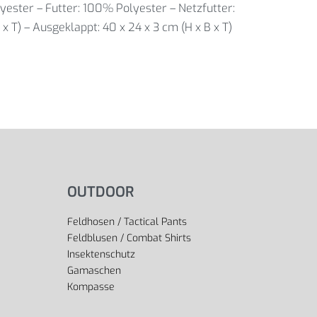
lyester – Futter: 100% Polyester – Netzfutter:
 T) – Ausgeklappt: 40 x 24 x 3 cm (H x B x T)
OUTDOOR
Feldhosen / Tactical Pants
Feldblusen / Combat Shirts
Insektenschutz
Gamaschen
Kompasse