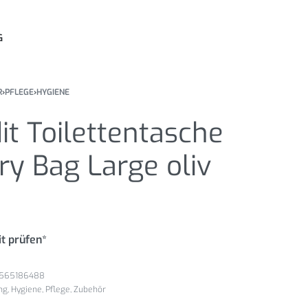
G
R
›
PFLEGE
›
HYGIENE
it Toilettentasche
try Bag Large oliv
t prüfen*
565186488
ng
,
Hygiene
,
Pflege
,
Zubehör