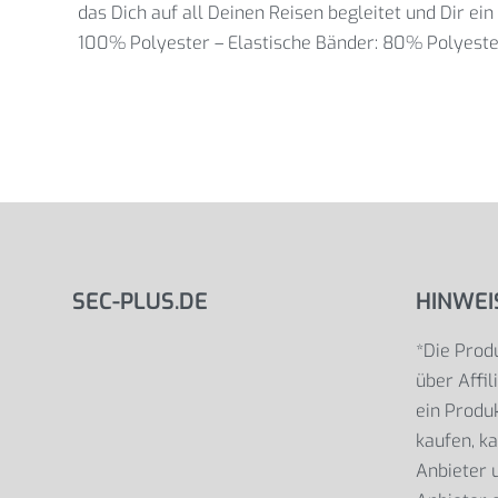
das Dich auf all Deinen Reisen begleitet und Dir ei
100% Polyester – Elastische Bänder: 80% Polyester,
SEC-PLUS.DE
HINWEI
*Die Produ
über Affil
ein Produk
kaufen, ka
Anbieter