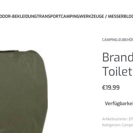
DOOR-BEKLEIDUNG
TRANSPORT
CAMPING
WERKZEUGE / MESSER
BLO
CAMPING
›
ZUBEHÖ
Brand
Toile
€
19,99
Verfügbarkei
37
Kategorien:
Campi