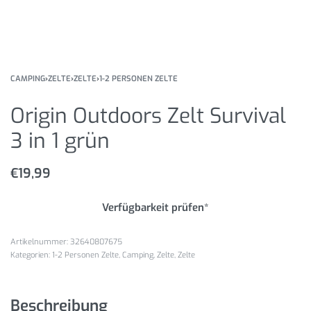
CAMPING
›
ZELTE
›
ZELTE
›
1-2 PERSONEN ZELTE
Origin Outdoors Zelt Survival
3 in 1 grün
€
19,99
Verfügbarkeit prüfen*
32640807675
Kategorien:
1-2 Personen Zelte
,
Camping
,
Zelte
,
Zelte
Beschreibung