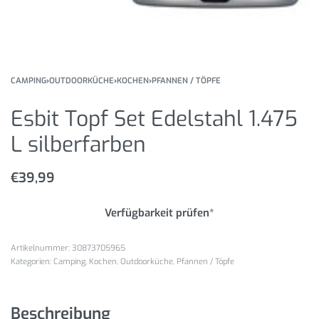
CAMPING
›
OUTDOORKÜCHE
›
KOCHEN
›
PFANNEN / TÖPFE
Esbit Topf Set Edelstahl 1.475
L silberfarben
€
39,99
Verfügbarkeit prüfen*
30873705965
Kategorien:
Camping
,
Kochen
,
Outdoorküche
,
Pfannen / Töpfe
Beschreibung