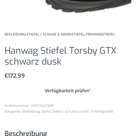
BEKLEIDUNG
›
STIEFEL / SCHUHE & MEHR
›
STIEFEL
›
TREKKINGSTIEFEL
Hanwag Stiefel Torsby GTX
schwarz dusk
€
172,99
Verfügbarkeit prüfen*
30973023589
Kategorien:
Bekleidung
,
Stiefel
,
Stiefel / Schuhe & mehr
,
Trekkingstiefel
Beschreibung