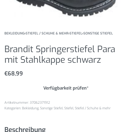
BEKLEIDUNG
›
STIEFEL / SCHUHE & MEHR
›
STIEFEL
›
SONSTIGE STIEFEL
Brandit Springerstiefel Para
mit Stahlkappe schwarz
€
68,99
Verfügbarkeit prüfen*
37062371912
Kategorien:
Bekleidung
,
Sonstige Stiefel
,
Stiefel
,
Stiefel / Schuhe & mehr
Beschreibung