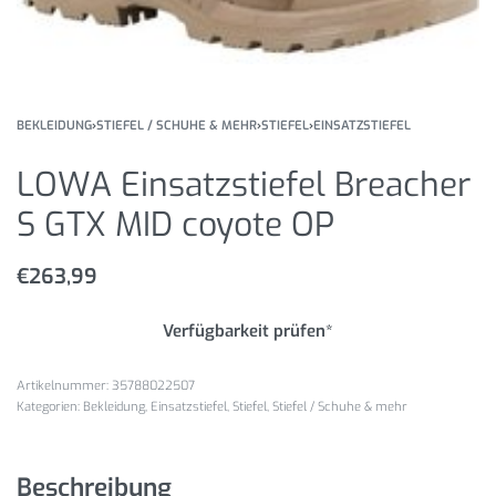
BEKLEIDUNG
›
STIEFEL / SCHUHE & MEHR
›
STIEFEL
›
EINSATZSTIEFEL
LOWA Einsatzstiefel Breacher
S GTX MID coyote OP
€
263,99
Verfügbarkeit prüfen*
35788022507
Kategorien:
Bekleidung
,
Einsatzstiefel
,
Stiefel
,
Stiefel / Schuhe & mehr
Beschreibung