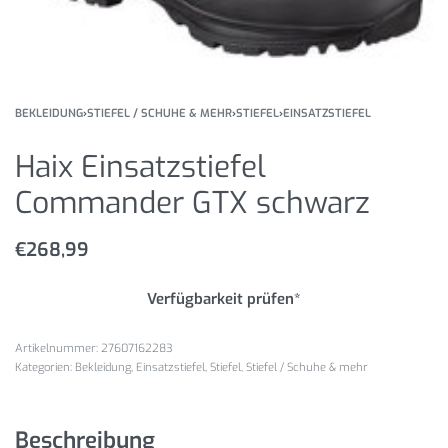
BEKLEIDUNG
›
STIEFEL / SCHUHE & MEHR
›
STIEFEL
›
EINSATZSTIEFEL
Haix Einsatzstiefel
Commander GTX schwarz
€
268,99
Verfügbarkeit prüfen*
27607162283
Kategorien:
Bekleidung
,
Einsatzstiefel
,
Stiefel
,
Stiefel / Schuhe & mehr
Beschreibung