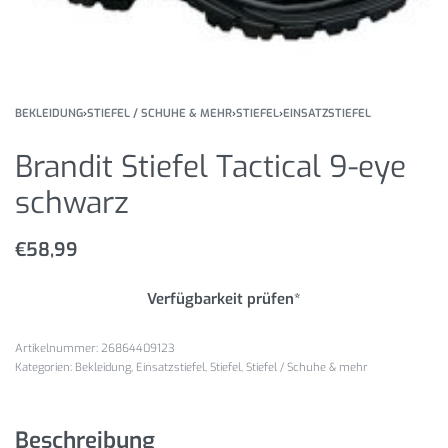
BEKLEIDUNG
›
STIEFEL / SCHUHE & MEHR
›
STIEFEL
›
EINSATZSTIEFEL
Brandit Stiefel Tactical 9-eye
schwarz
€
58,99
Verfügbarkeit prüfen*
26864409123
Kategorien:
Bekleidung
,
Einsatzstiefel
,
Stiefel
,
Stiefel / Schuhe & mehr
Beschreibung