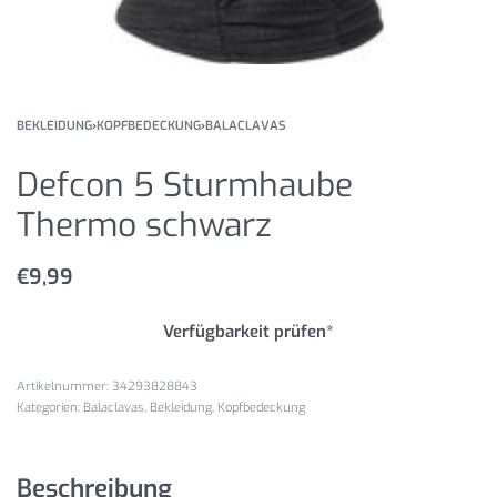
BEKLEIDUNG
›
KOPFBEDECKUNG
›
BALACLAVAS
Defcon 5 Sturmhaube
Thermo schwarz
€
9,99
Verfügbarkeit prüfen*
34293828843
Kategorien:
Balaclavas
,
Bekleidung
,
Kopfbedeckung
Beschreibung