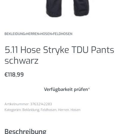
BEKLEIDUNG
›
HERREN
›
HOSEN
›
FELDHOSEN
5.11 Hose Stryke TDU Pants
schwarz
€
118,99
Verfügbarkeit prüfen*
37632142283
Kategorien:
Bekleidung
,
Feldhosen
,
Herren
,
Hosen
Beschreibung