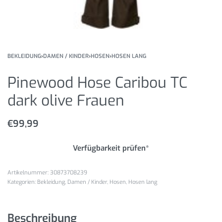
BEKLEIDUNG
›
DAMEN / KINDER
›
HOSEN
›
HOSEN LANG
Pinewood Hose Caribou TC
dark olive Frauen
€
99,99
Verfügbarkeit prüfen*
30873708239
Kategorien:
Bekleidung
,
Damen / Kinder
,
Hosen
,
Hosen lang
Beschreibung