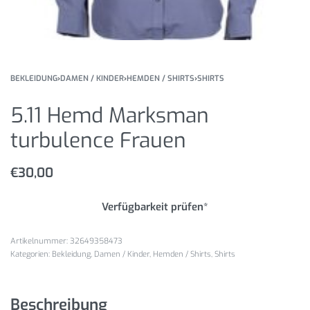
BEKLEIDUNG
›
DAMEN / KINDER
›
HEMDEN / SHIRTS
›
SHIRTS
5.11 Hemd Marksman
turbulence Frauen
€
30,00
Verfügbarkeit prüfen*
32649358473
Kategorien:
Bekleidung
,
Damen / Kinder
,
Hemden / Shirts
,
Shirts
Beschreibung