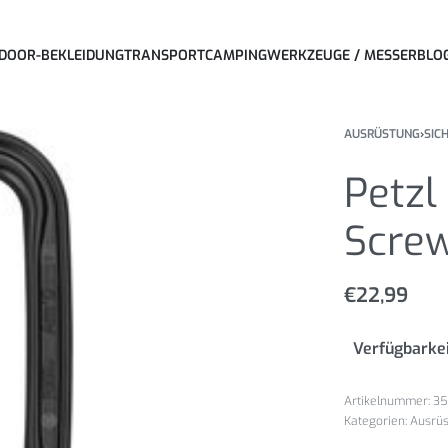
DOOR-BEKLEIDUNG
TRANSPORT
CAMPING
WERKZEUGE / MESSER
BLO
AUSRÜSTUNG
›
SIC
Petzl
Screw
€
22,99
Verfügbarkei
3
Kategorien:
Ausrü