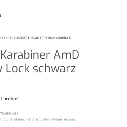
G
HERHEITSAUSRÜSTUNG
›
KLETTERN
›
KARABINER
 Karabiner AmD
 Lock schwarz
t prüfen*
5754934486
stung
,
Karabiner
,
Klettern
,
Sicherheitsausrüstung