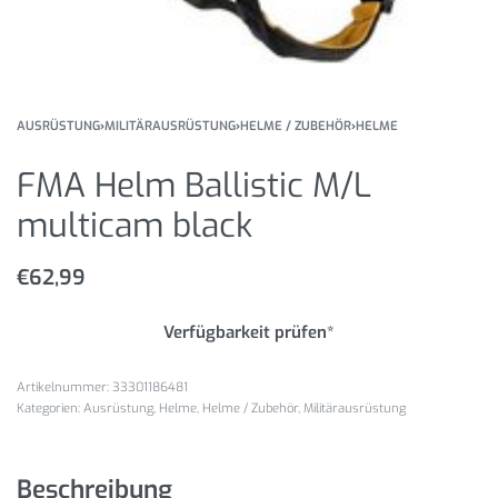
AUSRÜSTUNG
›
MILITÄRAUSRÜSTUNG
›
HELME / ZUBEHÖR
›
HELME
FMA Helm Ballistic M/L
multicam black
€
62,99
Verfügbarkeit prüfen*
33301186481
Kategorien:
Ausrüstung
,
Helme
,
Helme / Zubehör
,
Militärausrüstung
Beschreibung