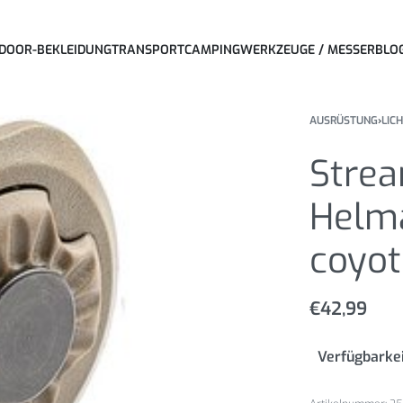
DOOR-BEKLEIDUNG
TRANSPORT
CAMPING
WERKZEUGE / MESSER
BLO
AUSRÜSTUNG
›
LIC
Strea
Helma
coyot
€
42,99
Verfügbarkei