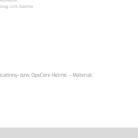
410146241
stung
,
Licht
,
Zubehör
atinny- bzw. OpsCore Helme. – Material: