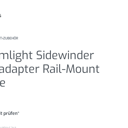
G
HT
›
ZUBEHÖR
mlight Sidewinder
dapter Rail-Mount
e
t prüfen*