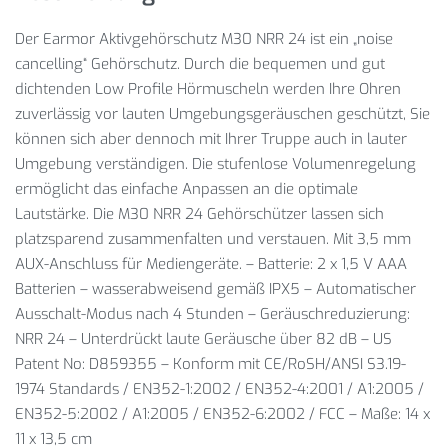
Der Earmor Aktivgehörschutz M30 NRR 24 ist ein „noise
cancelling“ Gehörschutz. Durch die bequemen und gut
dichtenden Low Profile Hörmuscheln werden Ihre Ohren
zuverlässig vor lauten Umgebungsgeräuschen geschützt, Sie
können sich aber dennoch mit Ihrer Truppe auch in lauter
Umgebung verständigen. Die stufenlose Volumenregelung
ermöglicht das einfache Anpassen an die optimale
Lautstärke. Die M30 NRR 24 Gehörschützer lassen sich
platzsparend zusammenfalten und verstauen. Mit 3,5 mm
AUX-Anschluss für Mediengeräte. – Batterie: 2 x 1,5 V AAA
Batterien – wasserabweisend gemäß IPX5 – Automatischer
Ausschalt-Modus nach 4 Stunden – Geräuschreduzierung:
NRR 24 – Unterdrückt laute Geräusche über 82 dB – US
Patent No: D859355 – Konform mit CE/RoSH/ANSI S3.19-
1974 Standards / EN352-1:2002 / EN352-4:2001 / A1:2005 /
EN352-5:2002 / A1:2005 / EN352-6:2002 / FCC – Maße: 14 x
11 x 13,5 cm