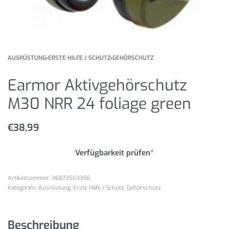
AUSRÜSTUNG
›
ERSTE HILFE / SCHUTZ
›
GEHÖRSCHUTZ
Earmor Aktivgehörschutz
M30 NRR 24 foliage green
€
38,99
Verfügbarkeit prüfen*
36873553356
Kategorien:
Ausrüstung
,
Erste Hilfe / Schutz
,
Gehörschutz
Beschreibung