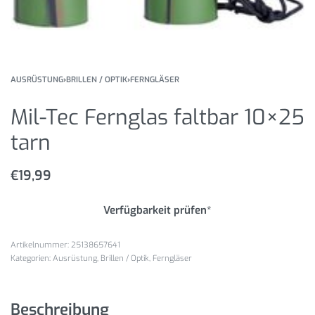
AUSRÜSTUNG
›
BRILLEN / OPTIK
›
FERNGLÄSER
Mil-Tec Fernglas faltbar 10×25
tarn
€
19,99
Verfügbarkeit prüfen*
25138657641
Kategorien:
Ausrüstung
,
Brillen / Optik
,
Ferngläser
Beschreibung