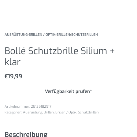
AUSRÜSTUNG
›
BRILLEN / OPTIK
›
BRILLEN
›
SCHUTZBRILLEN
Bollé Schutzbrille Silium +
klar
€
19,99
Verfügbarkeit prüfen*
25135182917
Kategorien:
Ausrüstung
,
Brillen
,
Brillen / Optik
,
Schutzbrillen
Beschreibung